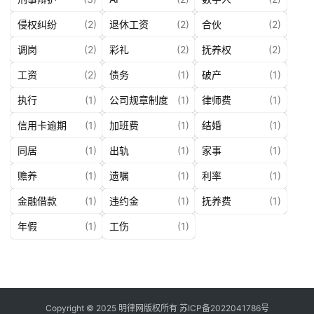
侵权纠纷
(2)
退休工资
(2)
合伙
(2)
调岗
(2)
彩礼
(2)
抚养权
(2)
工资
(2)
债务
(1)
破产
(1)
执行
(1)
公司规章制度
(1)
律师费
(1)
信用卡逾期
(1)
加班费
(1)
结婚
(1)
同居
(1)
出轨
(1)
家事
(1)
赡养
(1)
遗嘱
(1)
利率
(1)
金融借款
(1)
违约金
(1)
抚养费
(1)
年假
(1)
工伤
(1)
Copyright © 2025 明律网版权所有
苏ICP备2022041786号