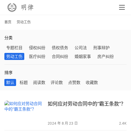
首页
劳动工伤
分类
专题栏目
侵权纠纷
债权债务
公司法
刑事辩护
劳动工伤
医疗纠纷
合同纠纷
婚姻家事
房产纠纷
排序
默认
标题
阅读数
评论数
点赞数
收藏数
如何应对劳动合同中的“霸王条款”？
2024 年 8 月 23 日
2.4K