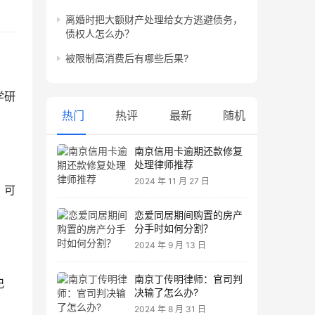
离婚时把大额财产处理给女方逃避债务，
债权人怎么办？
被限制高消费后有哪些后果?
学研
热门
热评
最新
随机
南京信用卡逾期还款修复
处理律师推荐
2024 年 11 月 27 日
，可
恋爱同居期间购置的房产
分手时如何分割？
2024 年 9 月 13 日
南京丁传明律师：官司判
记
决输了怎么办?
2024 年 8 月 31 日