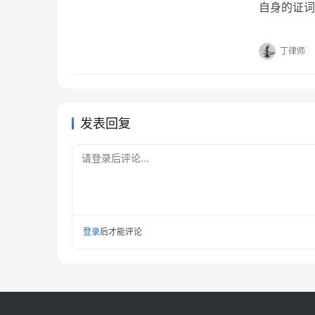
自身的证词
否存在过错
包括病历、
丁律师
料。病历是
断、治疗过
发表回复
请登录后评论...
登录
后才能评论