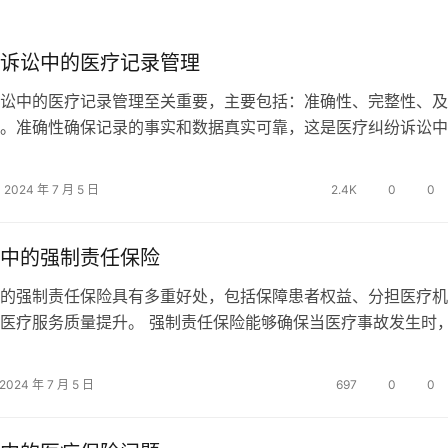
诉讼中的医疗记录管理
讼中的医疗记录管理至关重要，主要包括：准确性、完整性、及
。准确性确保记录的事实和数据真实可靠，这是医疗纠纷诉讼中
完整性保证所有相关信息均被记录，避免遗漏关键细节；及时性
疗行为后尽快记录，减少记忆误差；保密性则关系到患者隐私保
2024 年 7 月 5 日
2.4K
0
0
。准确性是最关键的，因为在医疗纠纷诉讼中，医疗记录作为法
度直接影响…
中的强制责任保险
的强制责任保险具有多重好处，包括保障患者权益、分担医疗机
医疗服务质量提升。 强制责任保险能够确保当医疗事故发生时
获得经济赔偿，从而减少经济损失和痛苦。保险公司作为第三方
处理中提供专业的法律和医疗支持，这不仅有助于更快解决纠纷
2024 年 7 月 5 日
697
0
0
患双方的心理压力。此外，强制责任保险还可以促使医疗机构加
风险防控…