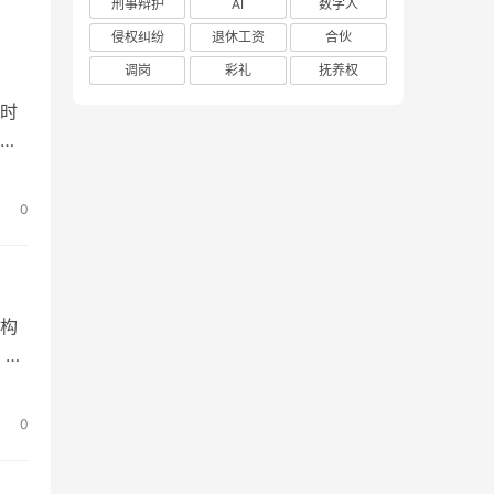
刑事辩护
AI
数字人
侵权纠纷
退休工资
合伙
调岗
彩礼
抚养权
时
的
是
护
0
律
构
，患
，
，
0
强