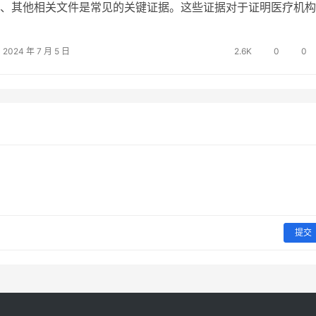
、其他相关文件是常见的关键证据。这些证据对于证明医疗机构
、造成的损害程度以及与患者之间的因果关系至关重要。医疗记
检查报告、手术记录等，它们是直接反映患者诊疗过程的重要材
2024 年 7 月 5 日
2.6K
0
0
医疗纠纷中最重要的书面证据之一，它详细记录了患者的症状、
程和结果，能…
提交