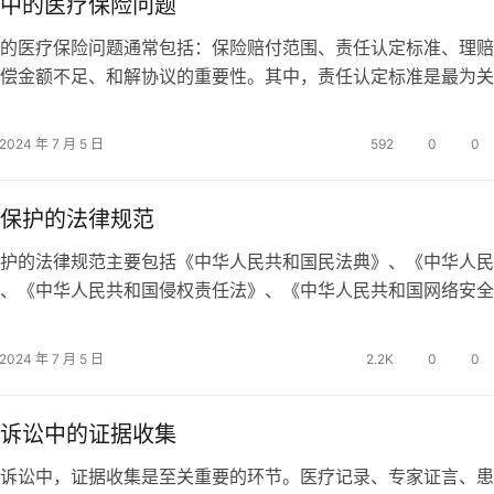
中的医疗保险问题
的医疗保险问题通常包括：保险赔付范围、责任认定标准、理赔
偿金额不足、和解协议的重要性。其中，责任认定标准是最为关
疗过错责任的认定标准直接影响到保险公司是否会赔付以及赔付
况下，医疗过错的责任认定包括医疗行为是否符合规范、医疗机
2024 年 7 月 5 日
592
0
0
是否存在过失、以及患者是否因医疗行为受到损害。这需要专业
构来进行评…
保护的法律规范
护的法律规范主要包括《中华人民共和国民法典》、《中华人民
、《中华人民共和国侵权责任法》、《中华人民共和国网络安全
华人民共和国医师法》等多部法律法规。这些法律法规从不同角
历隐私的保护作出了详细规定，保障患者的隐私权、知情权和自
2024 年 7 月 5 日
2.2K
0
0
如，《中华人民共和国民法典》第1032条明确规定，任何组织
法手段获…
诉讼中的证据收集
诉讼中，证据收集是至关重要的环节。医疗记录、专家证言、患